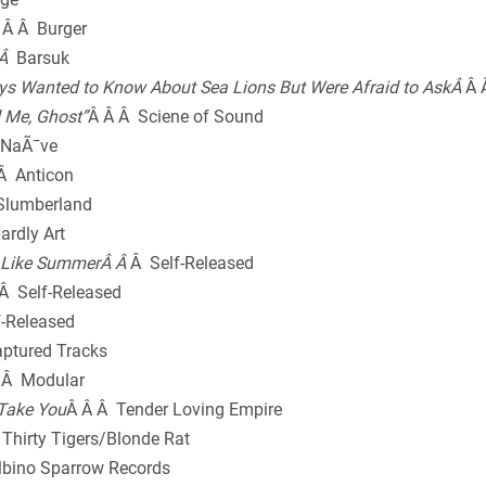
 Â Â Burger
 Â
Barsuk
ys Wanted to Know About Sea Lions But Were Afraid to AskÂ
Â 
 Me, Ghost”
Â Â Â Sciene of Sound
 NaÃ¯ve
Â Anticon
Slumberland
ardly Art
el Like SummerÂ Â
Â Self-Released
Â Self-Released
f-Released
ptured Tracks
Â
Â Modular
Take You
Â Â Â Tender Loving Empire
Thirty Tigers/Blonde Rat
lbino Sparrow Records