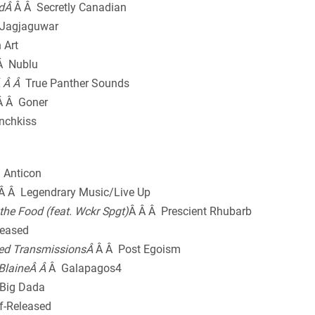
ndÂ
Â Â Secretly Canadian
 Jagjaguwar
 Art
Â Nublu
Â Â Â
True Panther Sounds
Â Â Goner
nchkiss
 Anticon
Â Â Legendrary Music/Live Up
the Food (feat. Wckr Spgt)
Â Â Â Prescient Rhubarb
leased
ed TransmissionsÂ
Â Â Post Egoism
BlaineÂ Â
Â Galapagos4
Big Dada
f-Released