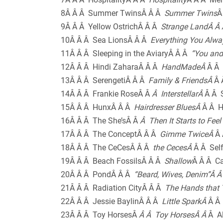
8Â Â Â Summer TwinsÂ Â Â
Summer Twins
Â
9Â Â Â Yellow OstrichÂ Â Â
Strange LandÂ Â
10Â Â Â Sea LionsÂ Â Â
Everything You Alwa
11Â Â Â Sleeping in the AviaryÂ Â Â
“You and
12Â Â Â Hindi ZaharaÂ Â Â
HandMadeÂ
Â Â
13Â Â Â SerengetiÂ Â Â
Family & FriendsÂ
Â 
14Â Â Â Frankie RoseÂ Â
Â InterstellarÂ
Â Â 
15Â Â Â HunxÂ Â Â
Hairdresser BluesÂ
Â Â H
16Â Â Â The She’sÂ Â
Â Then It Starts to Fe
17Â Â Â The ConceptÂ Â Â
Gimme TwiceÂ
Â 
18Â Â Â The CeCesÂ Â Â
the CecesÂ
Â Â Sel
19Â Â Â Beach FossilsÂ Â Â
Shallow
Â Â Â Ca
20Â Â Â PondÂ Â Â
“Beard, Wives, Denim”Â 
21Â Â Â Radiation CityÂ Â Â
The Hands that 
22Â Â Â Jessie BaylinÂ Â Â
Little SparkÂ
Â Â 
23Â Â Â Toy HorsesÂ
Â Â Toy HorsesÂ Â
Â A