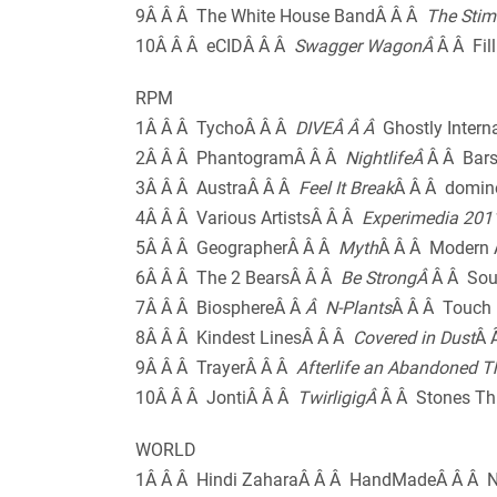
9Â Â Â The White House BandÂ Â Â
The Stim
10Â Â Â eCIDÂ Â Â
Swagger WagonÂ
Â Â Fill
RPM
1Â Â Â TychoÂ Â Â
DIVEÂ Â Â
Ghostly Intern
2Â Â Â PhantogramÂ Â Â
NightlifeÂ
Â Â Bar
3Â Â Â AustraÂ Â Â
Feel It Break
Â Â Â domin
4Â Â Â Various ArtistsÂ Â Â
Experimedia 201
5Â Â Â GeographerÂ Â Â
Myth
Â Â Â Modern 
6Â Â Â The 2 BearsÂ Â Â
Be StrongÂ
Â Â Sou
7Â Â Â BiosphereÂ Â
Â N-Plants
Â Â Â Touch
8Â Â Â Kindest LinesÂ Â Â
Covered in Dust
Â 
9Â Â Â TrayerÂ Â Â
Afterlife an Abandoned 
10Â Â Â JontiÂ Â Â
TwirligigÂ
Â Â Stones T
WORLD
1Â Â Â Hindi ZaharaÂ Â Â HandMadeÂ Â Â 