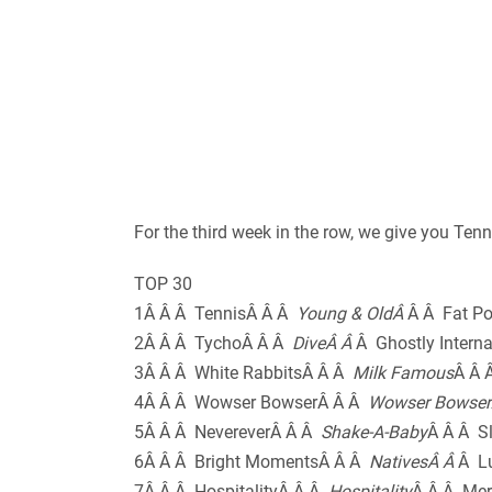
For the third week in the row, we give you Tenn
TOP 30
1Â Â Â TennisÂ Â Â
Young & OldÂ
Â Â Fat P
2Â Â Â TychoÂ Â Â
DiveÂ Â
Â Ghostly Interna
3Â Â Â White RabbitsÂ Â Â
Milk Famous
Â Â 
4Â Â Â Wowser BowserÂ Â Â
Wowser Bowser
5Â Â Â NevereverÂ Â Â
Shake-A-Baby
Â Â Â S
6Â Â Â Bright MomentsÂ Â Â
NativesÂ Â
Â L
7Â Â Â HospitalityÂ Â Â
Hospitality
Â Â Â Me