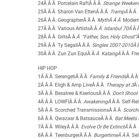
24Â Â Â Porcelain RaftÂ Â Â
Strange Weeke
25Â Â Â Sharon Van EttenÂ Â Â
TrampÂ
Â Â
26Â Â Â GeographerÂ Â Â
MythÂ Â Â
Modern
27Â Â Â Various ArtistsÂ Â
Â Istanbul 70Â
Â 
28Â Â Â GirlsÂ Â
Â “Father, Son, Holy Ghost”
29Â Â Â Ty SegallÂ Â Â
Singles 2007-2010Â
30Â Â Â Zun Zun EquiÂ Â
Â KatangÂ
Â Â Fre
HIP HOP
1Â Â Â SerengetiÂ Â Â
Family & Friends
Â Â Â
2Â Â Â Eligh & Amp LiveÂ Â Â
Therapy at 3
Â 
3Â Â Â Besatree & KseriousÂ Â Â
Don’t Shoot 
4Â Â Â LOWFIÂ Â Â
AwakeningÂ
Â Â Self-Re
5Â Â Â Scorched TransmissionsÂ Â Â
Scorch
6Â Â Â Qwazaar & BatsauceÂ Â Â
Bat Meets 
7Â Â Â WileyÂ Â Â
Evolve Or Be ExtinctÂ
Â Â 
8Â Â Â TeenburgerÂ Â Â
BurgertimeÂ Â
Â Sel