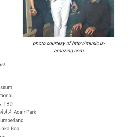
photo courtesy of http://music.is-
amazing.com
is!
ossum
tional
Â TBD
Â Â Â
Adair Park
lumberland
uaka Bop
rge