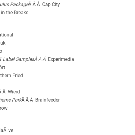
ulus Package
Â Â Â Cap City
 in the Breaks
ational
suk
o
1 Label SamplesÂ Â Â
Experimedia
Art
thern Fried
Â Â Wierd
Theme Park
Â Â Â Brainfeeder
hrow
NaÃ¯ve