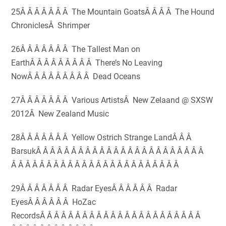
25Â Â Â Â Â Â Â The Mountain GoatsÂ Â Â Â The Hound
ChroniclesÂ Shrimper
26Â Â Â Â Â Â Â The Tallest Man on
EarthÂ Â Â Â Â Â Â Â Â There’s No Leaving
NowÂ Â Â Â Â Â Â Â Â Dead Oceans
27Â Â Â Â Â Â Â Various ArtistsÂ New Zelaand @ SXSW
2012Â New Zealand Music
28Â Â Â Â Â Â Â Yellow Ostrich Strange LandÂ Â Â
BarsukÂ Â Â Â Â Â Â Â Â Â Â Â Â Â Â Â Â Â Â Â Â Â Â Â
Â Â Â Â Â Â Â Â Â Â Â Â Â Â Â Â Â Â Â Â Â Â Â Â
29Â Â Â Â Â Â Â Radar EyesÂ Â Â Â Â Â Radar
EyesÂ Â Â Â Â Â HoZac
RecordsÂ Â Â Â Â Â Â Â Â Â Â Â Â Â Â Â Â Â Â Â Â Â Â