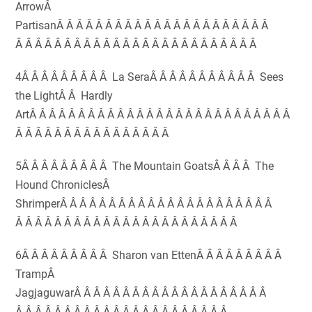
ArrowÂ
PartisanÂ Â Â Â Â Â Â Â Â Â Â Â Â Â Â Â Â Â Â Â Â Â
Â Â Â Â Â Â Â Â Â Â Â Â Â Â Â Â Â Â Â Â Â Â Â Â Â
4Â Â Â Â Â Â Â Â Â La SeraÂ Â Â Â Â Â Â Â Â Â Â Sees
the LightÂ Â Hardly
ArtÂ Â Â Â Â Â Â Â Â Â Â Â Â Â Â Â Â Â Â Â Â Â Â Â Â Â Â
Â Â Â Â Â Â Â Â Â Â Â Â Â Â Â Â
5Â Â Â Â Â Â Â Â Â The Mountain GoatsÂ Â Â Â The
Hound ChroniclesÂ
ShrimperÂ Â Â Â Â Â Â Â Â Â Â Â Â Â Â Â Â Â Â Â Â Â
Â Â Â Â Â Â Â Â Â Â Â Â Â Â Â Â Â Â Â Â Â Â Â
6Â Â Â Â Â Â Â Â Â Sharon van EttenÂ Â Â Â Â Â Â Â Â
TrampÂ
JagjaguwarÂ Â Â Â Â Â Â Â Â Â Â Â Â Â Â Â Â Â Â Â
Â Â Â Â Â Â Â Â Â Â Â Â Â Â Â Â Â Â Â Â Â Â