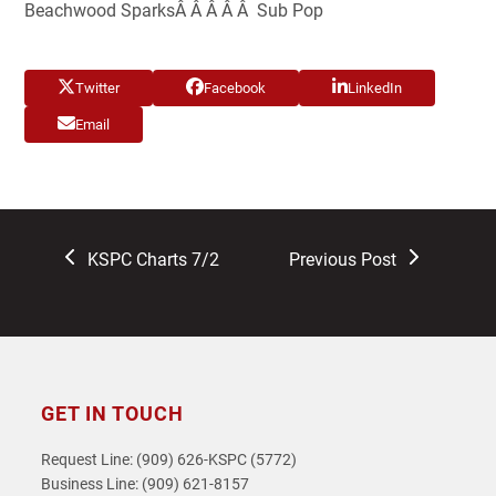
Beachwood SparksÂ Â Â Â Â Sub Pop
Twitter
Facebook
LinkedIn
Email
previous
next
KSPC Charts 7/2
Previous Post
post:
post:
GET IN TOUCH
Request Line: (909) 626-KSPC (5772)
Business Line: (909) 621-8157