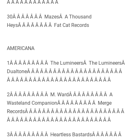
Â Â Â Â Â Â Â Â Â Â Â Â
30Â Â Â Â Â Â Â MazesÂ A Thousand
HeysÂ Â Â Â Â Â Â Â Fat Cat Records
AMERICANA
1Â Â Â Â Â Â Â Â Â The LumineersÂ The LumineersÂ
DualtoneÂ Â Â Â Â Â Â Â Â Â Â Â Â Â Â Â Â Â Â Â Â Â
Â Â Â Â Â Â Â Â Â Â Â Â Â Â Â Â Â Â Â Â Â Â Â Â
2Â Â Â Â Â Â Â Â Â M. WardÂ Â Â Â Â Â Â Â Â A
Wasteland CompanionÂ Â Â Â Â Â Â Â Â Merge
RecordsÂ Â Â Â Â Â Â Â Â Â Â Â Â Â Â Â Â Â Â Â Â Â Â
Â Â Â Â Â Â Â Â Â Â Â Â Â Â Â Â Â Â Â Â Â Â Â Â
3Â Â Â Â Â Â Â Â Â Heartless BastardsÂ Â Â Â Â Â Â