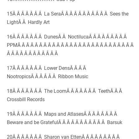
15Â Â Â Â Â Â Â La SeraÂ Â Â Â Â Â Â Â Â Â Â Sees the
LightÂ Â Hardly Art
16Â Â Â Â Â Â Â DunesÂ Â NoctilucaÂ Â Â Â Â Â Â Â Â
PPMÂ Â Â Â Â Â Â Â Â Â Â Â Â Â Â Â Â Â Â Â Â Â Â Â Â Â Â
Â Â Â Â Â Â Â Â Â Â Â Â
17Â Â Â Â Â Â Â Lower DensÂ Â Â Â
NootropicsÂ Â Â Â Â Â Ribbon Music
18Â Â Â Â Â Â Â The LoomÂ Â Â Â Â Â Â TeethÂ Â Â
Crossbill Records
19Â Â Â Â Â Â Â Maps and AtlasesÂ Â Â Â Â Â Â Â
Beware and be GratefulÂ Â Â Â Â Â Â Â Â Â Â Barsuk
20Â Â Â Â Â Â Â Sharon van EttenÂ Â Â Â Â Â Â Â Â