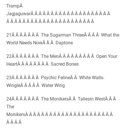
TrampÂ
JagjaguwarÂ Â Â Â Â Â Â Â Â Â Â Â Â Â Â Â Â Â Â Â
Â Â Â Â Â Â Â Â Â Â Â Â Â Â Â Â Â Â Â Â Â Â
21Â Â Â Â Â Â Â The Sugarman ThreeÂ Â Â Â What the
World Needs NowÂ Â Â Daptone
22Â Â Â Â Â Â Â The MenÂ Â Â Â Â Â Â Â Â Open Your
HeartÂ Â Â Â Â Â Â Â Sacred Bones
23Â Â Â Â Â Â Â Psychic FelineÂ Â White Walls-
WingleÂ Â Â Â Â Water Wing
24Â Â Â Â Â Â Â The MonikersÂ Â Taliesin WestÂ Â Â
The
MonikersÂ Â Â Â Â Â Â Â Â Â Â Â Â Â Â Â Â Â Â Â Â Â
Â Â Â Â