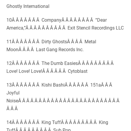
Ghostly International
10Â Â Â Â Â Â Â CompanyÂ Â Â Â Â Â Â Â “Dear
America,”Â Â Â Â Â Â Â Â Â Â Exit Stencil Recordings LLC
11Â Â Â Â Â Â Â Dirty GhostsÂ Â Â Â Metal
MoonÂ Â Â Â Last Gang Records Inc.
12Â Â Â Â Â Â Â The Dumb EasiesÂ Â Â Â Â Â Â Â Â
Love! Love! Love!Â Â Â Â Â Â Cytoblast
13Â Â Â Â Â Â Â Kishi BashiÂ Â Â Â Â Â 151aÂ Â Â
Joyful
NoiseÂ Â Â Â Â Â Â Â Â Â Â Â Â Â Â Â Â Â Â Â Â Â Â Â Â
Â Â Â
14Â Â Â Â Â Â Â King TuffÂ Â Â Â Â Â Â Â Â King
TuffÂ Â Â Â Â Â Â Â Â Sub Pop