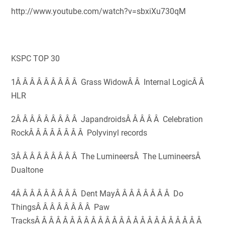
http://www.youtube.com/watch?v=sbxiXu730qM
KSPC TOP 30
1Â Â Â Â Â Â Â Â Â Grass WidowÂ Â Internal LogicÂ Â
HLR
2Â Â Â Â Â Â Â Â Â JapandroidsÂ Â Â Â Â Celebration
RockÂ Â Â Â Â Â Â Â Polyvinyl records
3Â Â Â Â Â Â Â Â Â The LumineersÂ The LumineersÂ
Dualtone
4Â Â Â Â Â Â Â Â Â Dent MayÂ Â Â Â Â Â Â Â Do
ThingsÂ Â Â Â Â Â Â Â Paw
TracksÂ Â Â Â Â Â Â Â Â Â Â Â Â Â Â Â Â Â Â Â Â Â Â Â