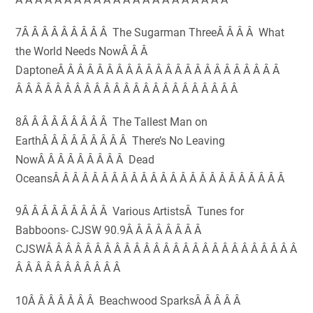
7Â Â Â Â Â Â Â Â Â The Sugarman ThreeÂ Â Â Â What
the World Needs NowÂ Â Â
DaptoneÂ Â Â Â Â Â Â Â Â Â Â Â Â Â Â Â Â Â Â Â Â Â Â
Â Â Â Â Â Â Â Â Â Â Â Â Â Â Â Â Â Â Â Â Â Â Â
8Â Â Â Â Â Â Â Â Â The Tallest Man on
EarthÂ Â Â Â Â Â Â Â Â There’s No Leaving
NowÂ Â Â Â Â Â Â Â Â Dead
OceansÂ Â Â Â Â Â Â Â Â Â Â Â Â Â Â Â Â Â Â Â Â Â Â Â
9Â Â Â Â Â Â Â Â Â Various ArtistsÂ Tunes for
Babboons- CJSW 90.9Â Â Â Â Â Â Â Â
CJSWÂ Â Â Â Â Â Â Â Â Â Â Â Â Â Â Â Â Â Â Â Â Â Â Â Â Â
Â Â Â Â Â Â Â Â Â Â Â
10Â Â Â Â Â Â Â Beachwood SparksÂ Â Â Â Â