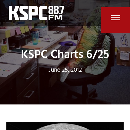
Skip
to
content
Open
Clos
mobi
mobi
men
men
KSPC Charts 6/25
June 25, 2012